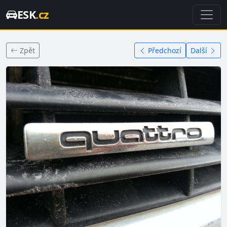
ESK
.cz
Zpět
Předchozí
Další