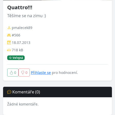
Quattro!!!
Těšíme se na zimu :)
pmalecek89
#566
18.07.2013
718 kB
Veřejná
0
0
Přihlaste se
pro hodnocení.
Komentáře (0)
Žádné komentáře.