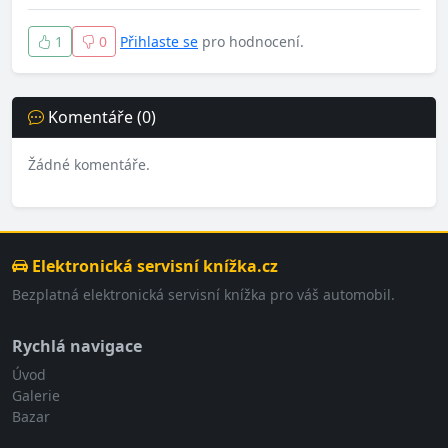
1
0
Přihlaste se
pro hodnocení.
Komentáře (0)
Žádné komentáře.
Elektronická servisní knížka.cz
Bezplatná elektronická servisní knížka pro váš automobil.
Rychlá navigace
Úvod
Galerie
Bazar