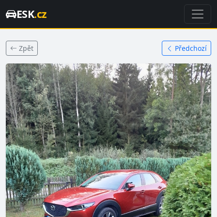
ESK
.cz
Zpět
Předchozí