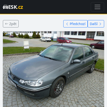
ESK
.cz
Zpět
Předchozí
Další