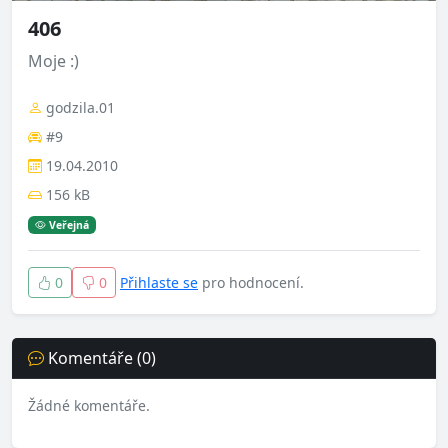
406
Moje :)
godzila.01
#9
19.04.2010
156 kB
Veřejná
0
0
Přihlaste se
pro hodnocení.
Komentáře (0)
Žádné komentáře.