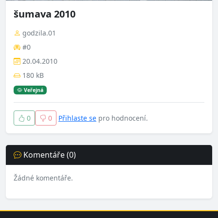
šumava 2010
godzila.01
#0
20.04.2010
180 kB
Veřejná
0
0
Přihlaste se
pro hodnocení.
Komentáře (0)
Žádné komentáře.