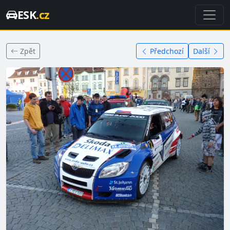
ESK
.cz
Zpět
Předchozí
Další