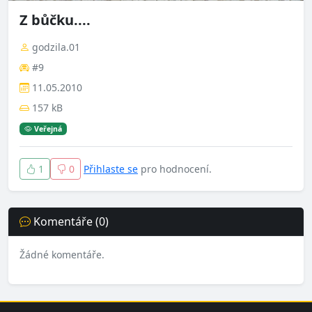
Z bůčku....
godzila.01
#9
11.05.2010
157 kB
Veřejná
1
0
Přihlaste se
pro hodnocení.
Komentáře (0)
Žádné komentáře.