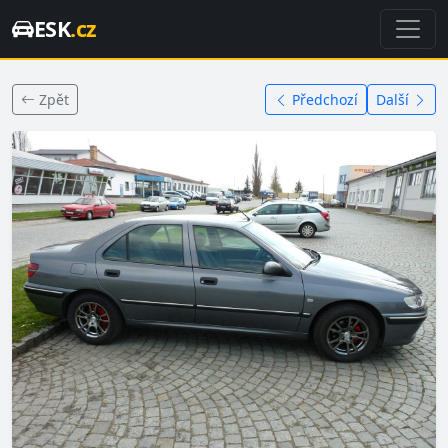
ESK
.cz
Zpět
Předchozí
Další