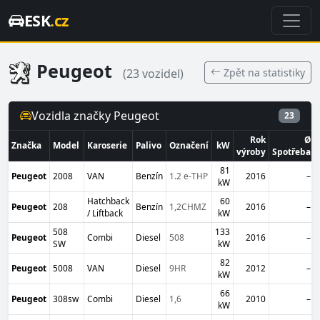
ESK
.cz
Peugeot
Zpět na statistiky
(23 vozidel)
Vozidla značky Peugeot
23
Rok
Ø
Značka
Model
Karoserie
Palivo
Označení
kW
výroby
Spotřeba
81
Peugeot
2008
VAN
Benzín
1.2 e-THP
2016
–
kW
Hatchback
60
Peugeot
208
Benzín
1,2CHMZ
2016
–
/ Liftback
kW
508
133
Peugeot
Combi
Diesel
508
2016
–
SW
kW
82
Peugeot
5008
VAN
Diesel
9HR
2012
–
kW
66
Peugeot
308sw
Combi
Diesel
1,6
2010
–
kW