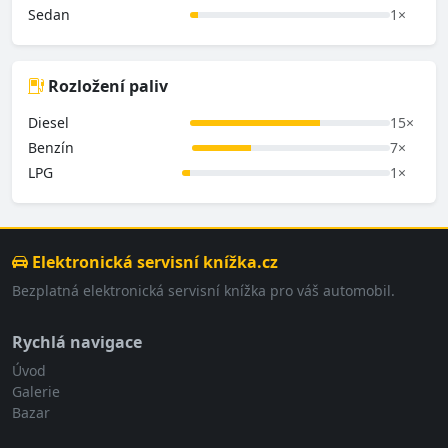
Sedan
1×
Rozložení paliv
Diesel
15×
Benzín
7×
LPG
1×
Elektronická servisní knížka.cz
Bezplatná elektronická servisní knížka pro váš automobil.
Rychlá navigace
Úvod
Galerie
Bazar