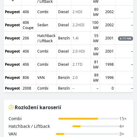
/ Liftback
kW
80
Peugeot
406
Combi
Diesel
2 HDI
2002
–
kW
406
100
Peugeot
Sedan
Diesel
2.2HDI
2002
–
Coupe
kW
Hatchback
55
Peugeot
206
Benzín
1.4i
2001
6.7 l/100
/ Liftback
kW
80
Peugeot
406
Combi
Diesel
2.0 HDi
2001
–
kW
81
Peugeot
406
Combi
Diesel
2.1TD
1998
–
kW
89
Peugeot
806
VAN
Benzín
2.0
1996
–
kW
Peugeot
2008
Combi
Benzín
–
–
0
–
Rozložení karoserií
Combi
15×
Hatchback / Liftback
4×
VAN
3×