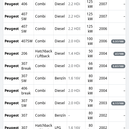
125
Peugeot
406
Combi
Diesel
2.2 HDi
2007
–
kW
407
125
Peugeot
Combi
Diesel
2.2 HDi
2007
–
SW
kW
407
125
Peugeot
Combi
Diesel
2.2 HDI
2006
–
SW
kW
100
Peugeot
407SW
Combi
Diesel
2.0 HDi
2006
5.3 l/100
kW
Hatchback
50
Peugeot
206
Diesel
1.4 HDi
2004
4 l/100
/ Liftback
kW
307
66
Peugeot
Combi
Diesel
2.0 HDi
2004
5.8 l/100
Break
kW
307
80
Peugeot
Combi
Benzín
1.6 16V
2004
–
SW
kW
406
80
Peugeot
Combi
Diesel
2.0 HDi
2004
–
break
kW
307
79
Peugeot
Combi
Diesel
2.0 HDi
2003
6.1 l/100
SW
kW
80
Peugeot
307
Combi
Benzín
–
2002
–
kW
Hatchback
80
Peugeot
307
LPG
1.6 16V
2002
–