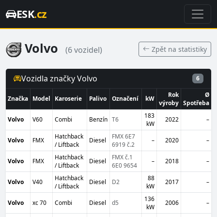
ESK
.cz
Volvo
Zpět na statistiky
(6 vozidel)
Vozidla značky Volvo
6
Rok
Ø
Značka
Model
Karoserie
Palivo
Označení
kW
výroby
Spotřeba
183
Volvo
V60
Combi
Benzín
T6
2022
–
kW
Hatchback
FMX 6E7
Volvo
FMX
Diesel
–
2020
–
/ Liftback
6919 č.2
Hatchback
FMX č.1
Volvo
FMX
Diesel
–
2018
–
/ Liftback
6E0 9654
Hatchback
88
Volvo
V40
Diesel
D2
2017
–
/ Liftback
kW
136
Volvo
xc 70
Combi
Diesel
d5
2006
–
kW