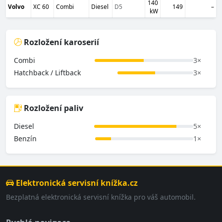
140
Volvo
XC 60
Combi
Diesel
D5
149
–
kW
Rozložení karoserií
Combi
3×
Hatchback / Liftback
3×
Rozložení paliv
Diesel
5×
Benzín
1×
Elektronická servisní knížka.cz
Bezplatná elektronická servisní knížka pro váš automobil.