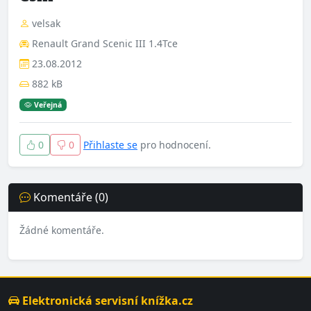
velsak
Renault Grand Scenic III 1.4Tce
23.08.2012
882 kB
Veřejná
0
0
Přihlaste se
pro hodnocení.
Komentáře (0)
Žádné komentáře.
Elektronická servisní knížka.cz