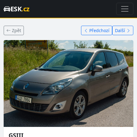
ESK
.cz
Zpět
Předchozí
Další
GSIII