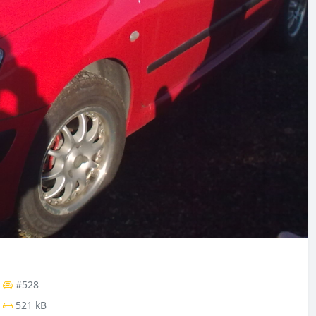
#528
521 kB