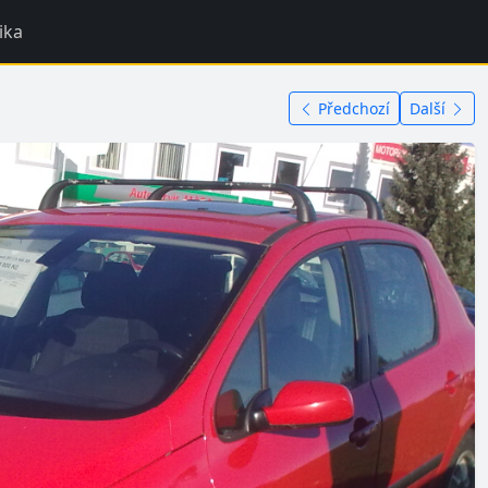
ika
Předchozí
Další