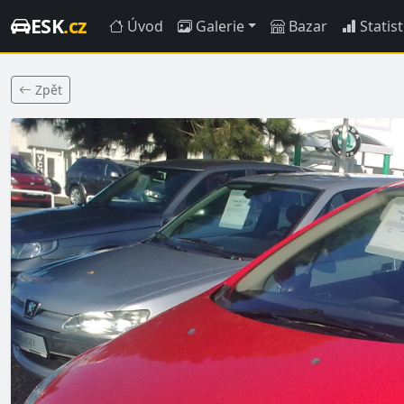
ESK
.cz
Úvod
Galerie
Bazar
Statist
Zpět